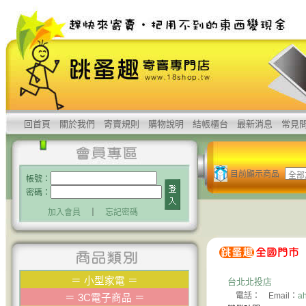
回首頁
關於我們
寄賣規則
購物說明
結帳櫃台
最新消息
常見
目前顯示商品
帳號：
密碼：
加入會員
｜
忘記密碼
＝
小型家電
＝
台北北投店
電話： Email：
a
＝
3C電子商品
＝