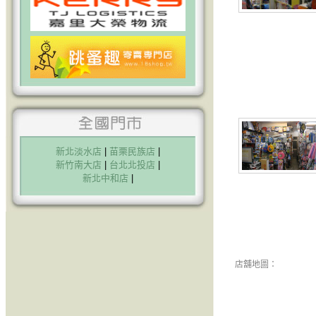
新北淡水店
|
苗栗民族店
|
新竹南大店
|
台北北投店
|
新北中和店
|
店舖地圖
：