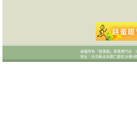
版權所有
「跳蚤趣」寄賣專門店 © All R
地址：台北縣淡水鎮仁愛街18巷4號1樓 