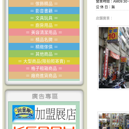
營業時間：AM09:30~
＝
傢飾精品
＝
公 休 日：無
＝
影音書籍
＝
＝
文具玩具
＝
店舖實景：
＝
廚房用品
＝
＝
美容清潔用品
＝
＝
棈品名牌
＝
＝
精緻傢俱
＝
＝
其他商品
＝
＝
大型商品(限拍照寄賣)
＝
＝
格子租箱商品
＝
＝
廠商進貨商品
＝