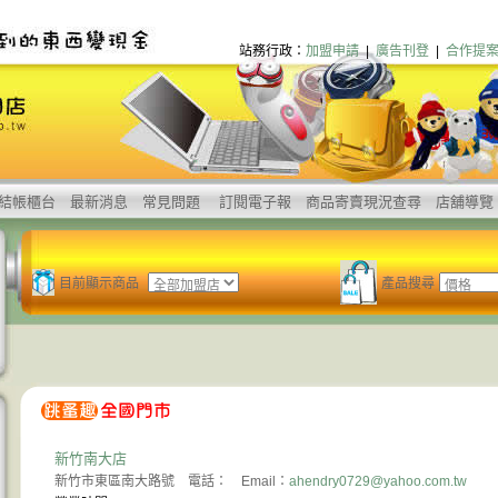
站務行政：
加盟申請
|
廣告刊登
|
合作提
結帳櫃台
最新消息
常見問題
訂閱電子報
商品寄賣現況查尋
店舖導覽
目前顯示商品
產品搜尋
新竹南大店
新竹市東區南大路號 電話： Email：
ahendry0729@yahoo.com.tw