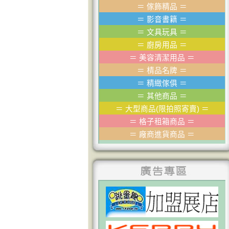
＝
傢飾精品
＝
＝
影音書籍
＝
＝
文具玩具
＝
＝
廚房用品
＝
＝
美容清潔用品
＝
＝
棈品名牌
＝
＝
精緻傢俱
＝
＝
其他商品
＝
＝
大型商品(限拍照寄賣)
＝
＝
格子租箱商品
＝
＝
廠商進貨商品
＝