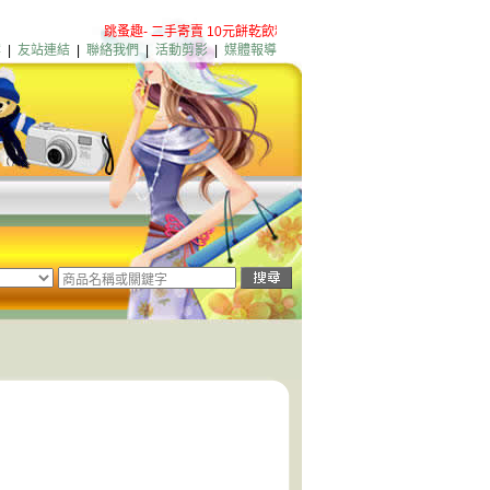
跳蚤趣- 二手寄賣 10元餅乾飲料 粉絲團歡迎加入
淡水店新增營
案
|
友站連結
|
聯絡我們
|
活動剪影
|
媒體報導