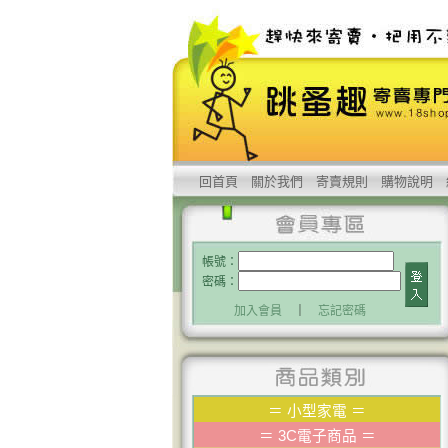
回首頁
關於我們
寄賣規則
購物說明
帳號：
密碼：
加入會員
｜
忘記密碼
＝
小型家電
＝
＝
3C電子商品
＝