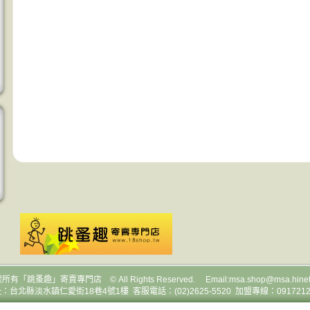
權所有
「跳蚤趣」寄賣專門店 © All Rights Reserved. Email:
msa.shop@msa.hinet
：台北縣淡水鎮仁愛街18巷4號1樓 客服電話：(02)2625-5520 加盟專線：0917212