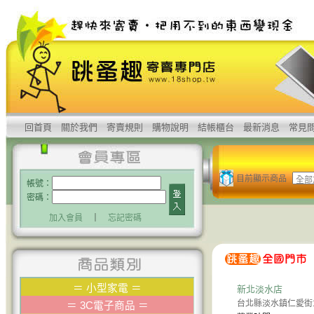
回首頁
關於我們
寄賣規則
購物說明
結帳櫃台
最新消息
常見
目前顯示商品
帳號：
密碼：
加入會員
｜
忘記密碼
＝
小型家電
＝
新北淡水店
台北縣淡水鎮仁愛街18巷
＝
3C電子商品
＝