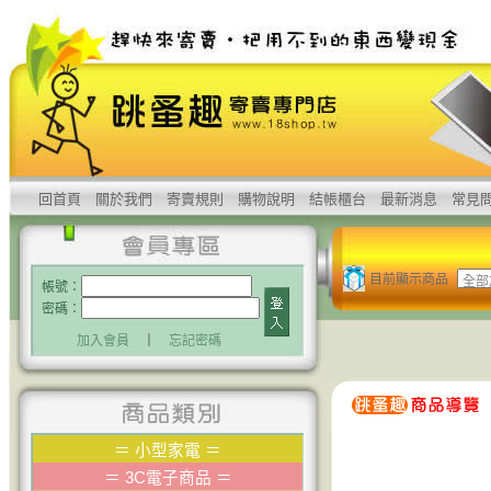
回首頁
關於我們
寄賣規則
購物說明
結帳櫃台
最新消息
常見
目前顯示商品
帳號：
密碼：
加入會員
｜
忘記密碼
＝
小型家電
＝
＝
3C電子商品
＝