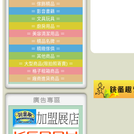
＝
傢飾精品
＝
＝
影音書籍
＝
＝
文具玩具
＝
＝
廚房用品
＝
＝
美容清潔用品
＝
＝
棈品名牌
＝
＝
精緻傢俱
＝
＝
其他商品
＝
＝
大型商品(限拍照寄賣)
＝
＝
格子租箱商品
＝
＝
廠商進貨商品
＝