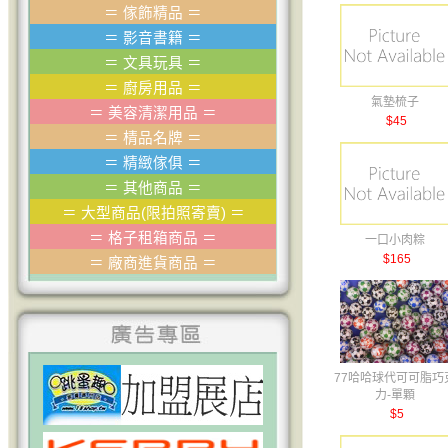
＝
傢飾精品
＝
＝
影音書籍
＝
＝
文具玩具
＝
＝
廚房用品
＝
氣墊梳子
＝
美容清潔用品
＝
$45
＝
棈品名牌
＝
＝
精緻傢俱
＝
＝
其他商品
＝
＝
大型商品(限拍照寄賣)
＝
＝
格子租箱商品
＝
一口小肉粽
$165
＝
廠商進貨商品
＝
77哈哈球代可可脂巧
力-單顆
$5