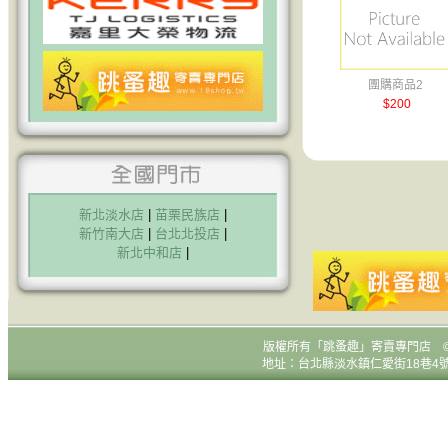
團購商品2
$200
新北淡水店
|
苗栗民族店
|
新竹南大店
|
台北北投店
|
新北中和店
|
版權所有
「跳蚤趣」寄賣專門店 © All R
地址：台北縣淡水鎮仁愛街18巷4號1樓 