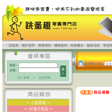
回首頁
關於我們
寄賣規則
購物說明
結帳櫃台
最新消息
常見
目前顯示商品
帳號：
密碼：
加入會員
｜
忘記密碼
＝
小型家電
＝
＝
3C電子商品
＝