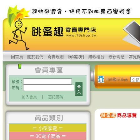
回首頁
關於我們
寄賣規則
購物說明
結帳櫃台
最新消息
常見
目前顯示商品
帳號：
密碼：
加入會員
｜
忘記密碼
＝
小型家電
＝
＝
3C電子商品
＝