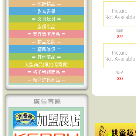
＝
傢飾精品
＝
＝
影音書籍
＝
＝
文具玩具
＝
＝
廚房用品
＝
雨傘
＝
美容清潔用品
＝
$25
＝
棈品名牌
＝
＝
精緻傢俱
＝
＝
其他商品
＝
＝
大型商品(限拍照寄賣)
＝
＝
格子租箱商品
＝
籃子
$38
＝
廠商進貨商品
＝