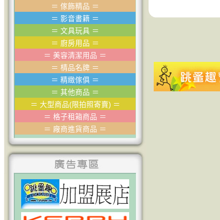
＝
傢飾精品
＝
＝
影音書籍
＝
＝
文具玩具
＝
＝
廚房用品
＝
＝
美容清潔用品
＝
＝
棈品名牌
＝
＝
精緻傢俱
＝
＝
其他商品
＝
＝
大型商品(限拍照寄賣)
＝
＝
格子租箱商品
＝
＝
廠商進貨商品
＝