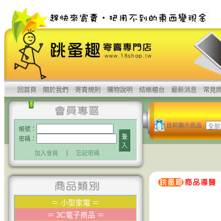
回首頁
關於我們
寄賣規則
購物說明
結帳櫃台
最新消息
常見
目前顯示商品
帳號：
密碼：
加入會員
｜
忘記密碼
＝
小型家電
＝
＝
3C電子商品
＝