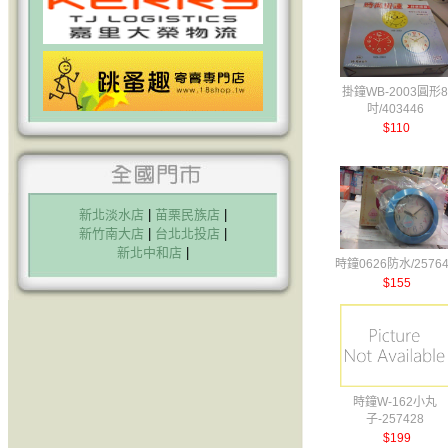
掛鐘WB-2003圓形8
吋/403446
$110
新北淡水店
|
苗栗民族店
|
新竹南大店
|
台北北投店
|
新北中和店
|
時鐘0626防水/25764
$155
時鐘W-162小丸
子-257428
$199