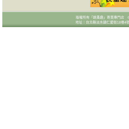
版權所有
「跳蚤趣」寄賣專門店 © All R
地址：台北縣淡水鎮仁愛街18巷4號1樓 