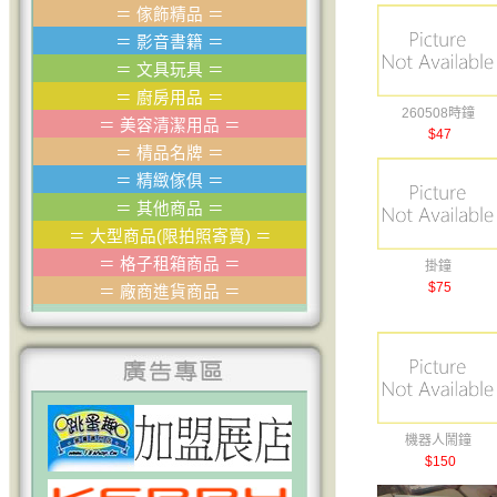
＝
傢飾精品
＝
＝
影音書籍
＝
＝
文具玩具
＝
＝
廚房用品
＝
260508時鐘
＝
美容清潔用品
＝
$47
＝
棈品名牌
＝
＝
精緻傢俱
＝
＝
其他商品
＝
＝
大型商品(限拍照寄賣)
＝
＝
格子租箱商品
＝
掛鐘
$75
＝
廠商進貨商品
＝
機器人鬧鐘
$150