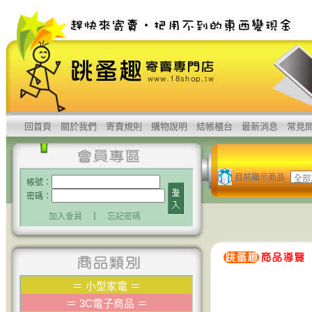
回首頁
關於我們
寄賣規則
購物說明
結帳櫃台
最新消息
常見
目前顯示商品
帳號：
密碼：
加入會員
｜
忘記密碼
＝
小型家電
＝
＝
3C電子商品
＝