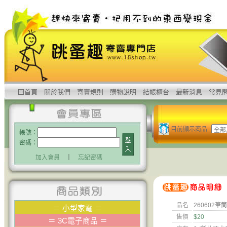
回首頁
關於我們
寄賣規則
購物說明
結帳櫃台
最新消息
常見
目前顯示商品
帳號：
密碼：
加入會員
｜
忘記密碼
品名
260602筆筒 
＝
小型家電
＝
售價
$20
＝
3C電子商品
＝