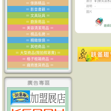
庫存
0
(新北淡水
＝
傢飾精品
＝
說明
-
＝
影音書籍
＝
圖片
＝
文具玩具
＝
＝
廚房用品
＝
繼續
＝
美容清潔用品
＝
＝
棈品名牌
＝
＝
精緻傢俱
＝
＝
其他商品
＝
＝
大型商品(限拍照寄賣)
＝
＝
格子租箱商品
＝
＝
廠商進貨商品
＝