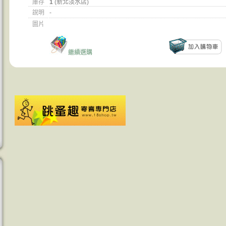
庫存
1
(新北淡水店)
說明
-
圖片
繼續選購