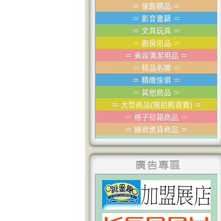
＝
傢飾精品
＝
＝
影音書籍
＝
＝
文具玩具
＝
＝
廚房用品
＝
＝
美容清潔用品
＝
＝
棈品名牌
＝
＝
精緻傢俱
＝
＝
其他商品
＝
＝
大型商品(限拍照寄賣)
＝
＝
格子租箱商品
＝
＝
廠商進貨商品
＝