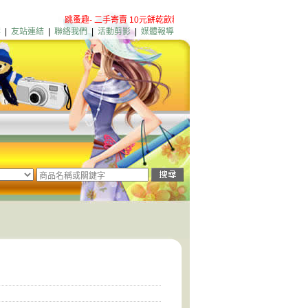
跳蚤趣- 二手寄賣 10元餅乾飲料 粉絲團歡迎加入
淡水店新增營業
案
|
友站連結
|
聯絡我們
|
活動剪影
|
媒體報導