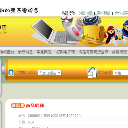
站務行政：
加盟申請
|
廣告刊登
|
合作提
結帳櫃台
最新消息
常見問題
訂閱電子報
商品寄賣現況查尋
店舖導覽
目前顯示商品
產品搜尋
品名
260602手拿鏡 (0001EE11029594)
售價
$14