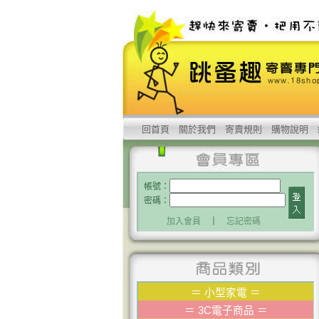
回首頁
關於我們
寄賣規則
購物說明
帳號：
密碼：
加入會員
｜
忘記密碼
＝
小型家電
＝
＝
3C電子商品
＝