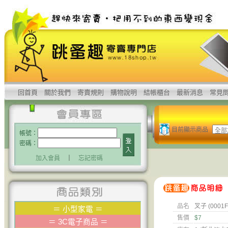
回首頁
關於我們
寄賣規則
購物說明
結帳櫃台
最新消息
常見
目前顯示商品
帳號：
密碼：
加入會員
｜
忘記密碼
品名
叉子 (0001F
＝
小型家電
＝
售價
$7
＝
3C電子商品
＝