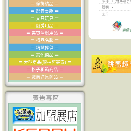
庫存
1
(新北淡水
＝
傢飾精品
＝
說明
-
＝
影音書籍
＝
圖片
＝
文具玩具
＝
＝
廚房用品
＝
繼續
＝
美容清潔用品
＝
＝
棈品名牌
＝
＝
精緻傢俱
＝
＝
其他商品
＝
＝
大型商品(限拍照寄賣)
＝
＝
格子租箱商品
＝
＝
廠商進貨商品
＝