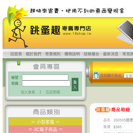
回首頁
關於我們
寄賣規則
購物說明
結帳櫃台
最新消息
常見
目前顯示商品
帳號：
密碼：
加入會員
｜
忘記密碼
品名
260505鏡燈 
＝
小型家電
＝
售價
$385
＝
3C電子商品
＝