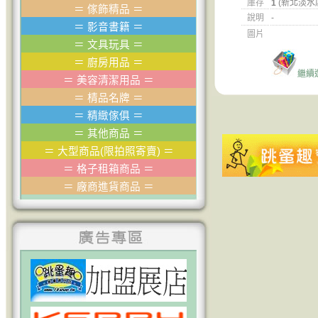
庫存
1
(新北淡水
＝
傢飾精品
＝
說明
-
＝
影音書籍
＝
圖片
＝
文具玩具
＝
＝
廚房用品
＝
繼續
＝
美容清潔用品
＝
＝
棈品名牌
＝
＝
精緻傢俱
＝
＝
其他商品
＝
＝
大型商品(限拍照寄賣)
＝
＝
格子租箱商品
＝
＝
廠商進貨商品
＝