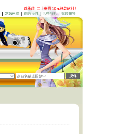
跳蚤趣- 二手寄賣 10元餅乾飲料 粉絲團歡迎加入
淡水店新增營業項
案
|
友站連結
|
聯絡我們
|
活動剪影
|
媒體報導