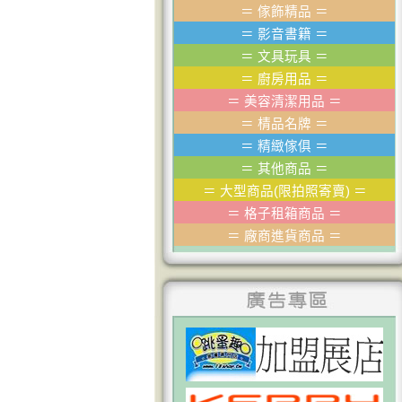
＝
傢飾精品
＝
＝
影音書籍
＝
＝
文具玩具
＝
＝
廚房用品
＝
＝
美容清潔用品
＝
＝
棈品名牌
＝
＝
精緻傢俱
＝
＝
其他商品
＝
＝
大型商品(限拍照寄賣)
＝
＝
格子租箱商品
＝
＝
廠商進貨商品
＝