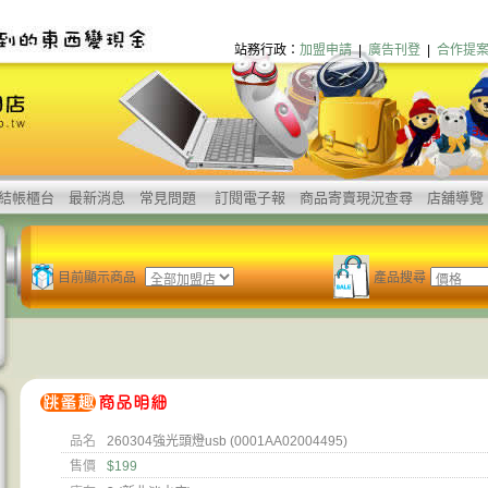
站務行政：
加盟申請
|
廣告刊登
|
合作提
結帳櫃台
最新消息
常見問題
訂閱電子報
商品寄賣現況查尋
店舖導覽
目前顯示商品
產品搜尋
品名
260304強光頭燈usb (0001AA02004495)
售價
$199