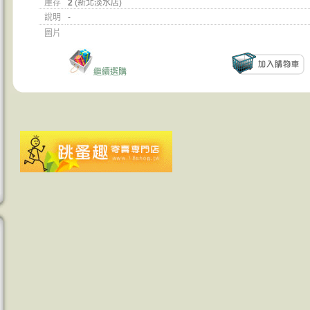
庫存
2
(新北淡水店)
說明
-
圖片
繼續選購