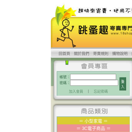
回首頁
關於我們
寄賣規則
購物說明
帳號：
密碼：
加入會員
｜
忘記密碼
＝
小型家電
＝
＝
3C電子商品
＝