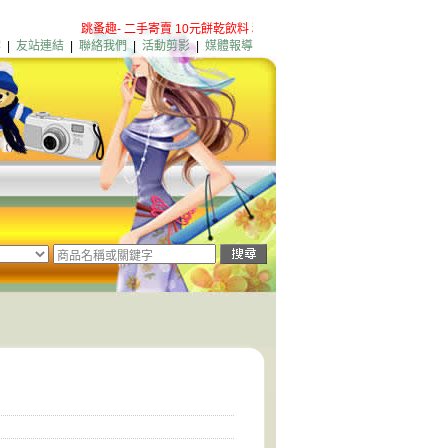
跳蚤趣- 二手寄賣 10元餅乾飲料 粉絲團歡迎加入
淡水店新增營業項
案
|
友站連結
|
聯絡我們
|
活動剪影
|
媒體報導