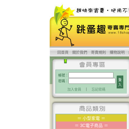
回首頁
關於我們
寄賣規則
購物說明
帳號：
密碼：
加入會員
｜
忘記密碼
＝
小型家電
＝
＝
3C電子商品
＝