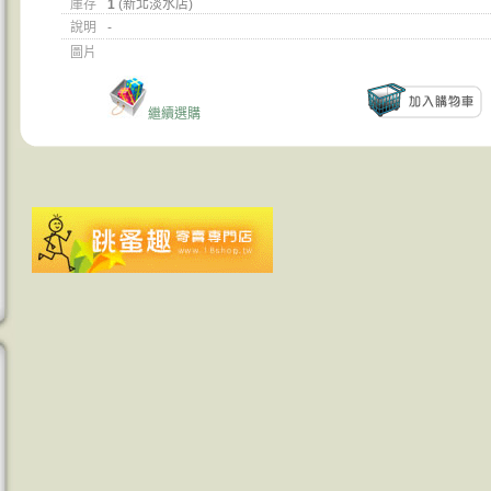
庫存
1
(新北淡水店)
說明
-
圖片
繼續選購