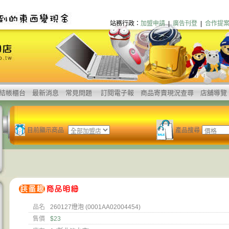
站務行政：
加盟申請
|
廣告刊登
|
合作提
結帳櫃台
最新消息
常見問題
訂閱電子報
商品寄賣現況查尋
店舖導覽
目前顯示商品
產品搜尋
品名
260127燈泡 (0001AA02004454)
售價
$23