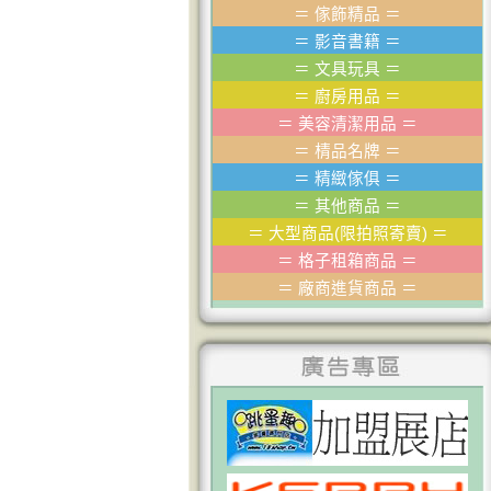
＝
傢飾精品
＝
＝
影音書籍
＝
＝
文具玩具
＝
＝
廚房用品
＝
＝
美容清潔用品
＝
＝
棈品名牌
＝
＝
精緻傢俱
＝
＝
其他商品
＝
＝
大型商品(限拍照寄賣)
＝
＝
格子租箱商品
＝
＝
廠商進貨商品
＝