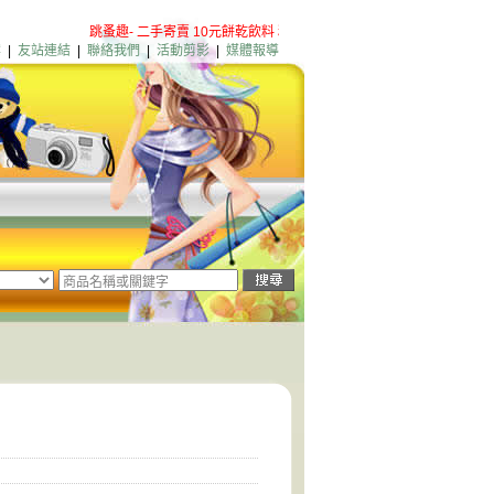
跳蚤趣- 二手寄賣 10元餅乾飲料 粉絲團歡迎加入
淡水店新增營業項
案
|
友站連結
|
聯絡我們
|
活動剪影
|
媒體報導