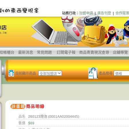
站務行政：
加盟申請
|
廣告刊登
|
合作提
結帳櫃台
最新消息
常見問題
訂閱電子報
商品寄賣現況查尋
店舖導覽
目前顯示商品
產品搜尋
品名
260123燈泡 (0001AA02004445)
售價
$69