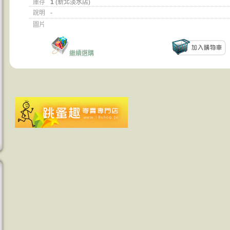
庫存
1
(新北淡水店)
說明
-
圖片
繼續選購