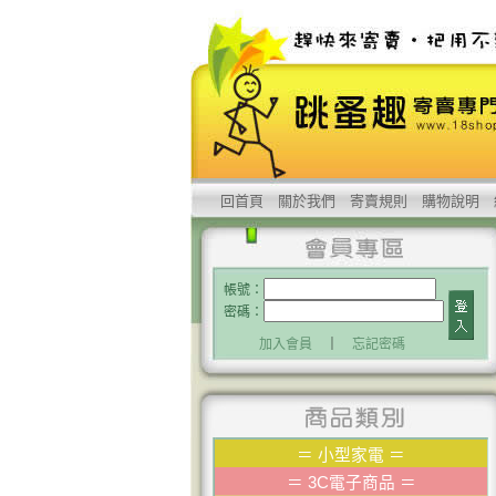
回首頁
關於我們
寄賣規則
購物說明
帳號：
密碼：
加入會員
｜
忘記密碼
＝
小型家電
＝
＝
3C電子商品
＝