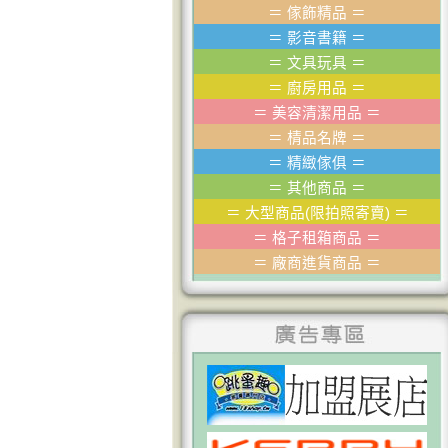
＝
傢飾精品
＝
＝
影音書籍
＝
＝
文具玩具
＝
＝
廚房用品
＝
＝
美容清潔用品
＝
＝
棈品名牌
＝
＝
精緻傢俱
＝
＝
其他商品
＝
＝
大型商品(限拍照寄賣)
＝
＝
格子租箱商品
＝
＝
廠商進貨商品
＝