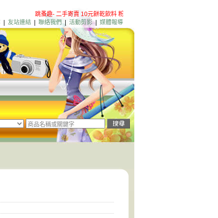
跳蚤趣- 二手寄賣 10元餅乾飲料 粉絲團歡迎加入
淡水店新增營業項目
案
|
友站連結
|
聯絡我們
|
活動剪影
|
媒體報導