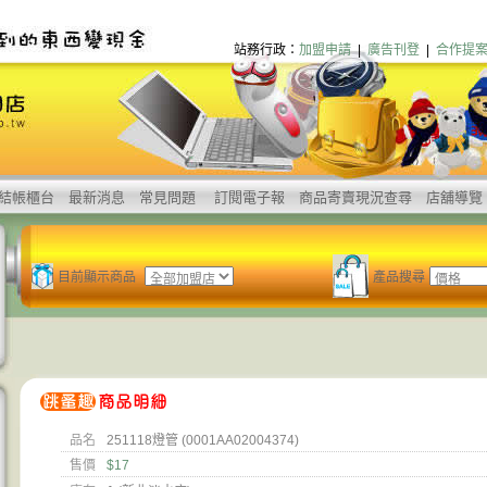
站務行政：
加盟申請
|
廣告刊登
|
合作提
結帳櫃台
最新消息
常見問題
訂閱電子報
商品寄賣現況查尋
店舖導覽
目前顯示商品
產品搜尋
品名
251118燈管 (0001AA02004374)
售價
$17