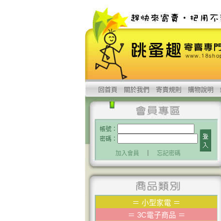
回首頁
關於我們
寄賣規則
購物說明
帳號：
密碼：
加入會員
｜
忘記密碼
＝
小型家電
＝
＝
3C電子商品
＝