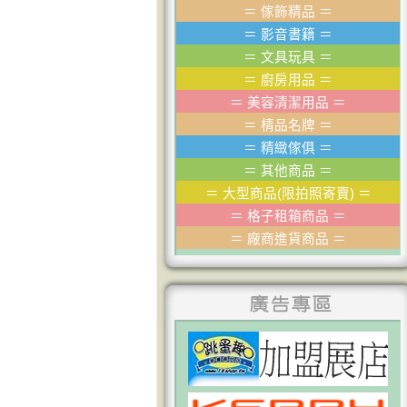
＝
傢飾精品
＝
＝
影音書籍
＝
＝
文具玩具
＝
＝
廚房用品
＝
＝
美容清潔用品
＝
＝
棈品名牌
＝
＝
精緻傢俱
＝
＝
其他商品
＝
＝
大型商品(限拍照寄賣)
＝
＝
格子租箱商品
＝
＝
廠商進貨商品
＝