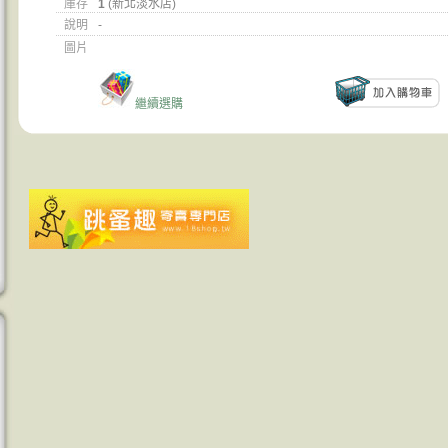
庫存
1
(新北淡水店)
說明
-
圖片
繼續選購